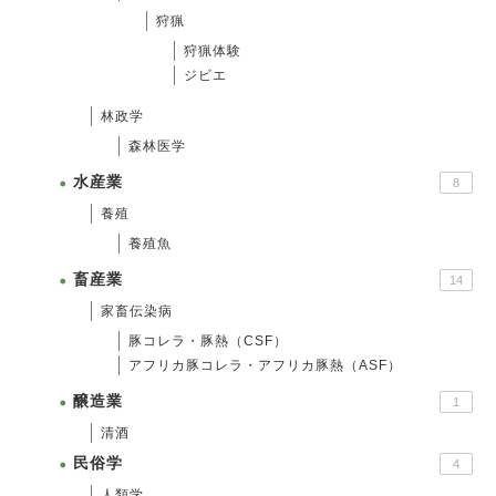
狩猟
狩猟体験
ジビエ
林政学
森林医学
水産業
8
養殖
養殖魚
畜産業
14
家畜伝染病
豚コレラ・豚熱（CSF）
アフリカ豚コレラ・アフリカ豚熱（ASF）
醸造業
1
清酒
民俗学
4
人類学