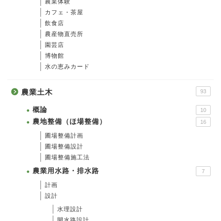
農業体験
カフェ・茶屋
飲食店
農産物直売所
園芸店
博物館
水の恵みカード
農業土木
93
概論
10
農地整備（ほ場整備）
16
圃場整備計画
圃場整備設計
圃場整備施工法
農業用水路・排水路
7
計画
設計
水理設計
開水路設計