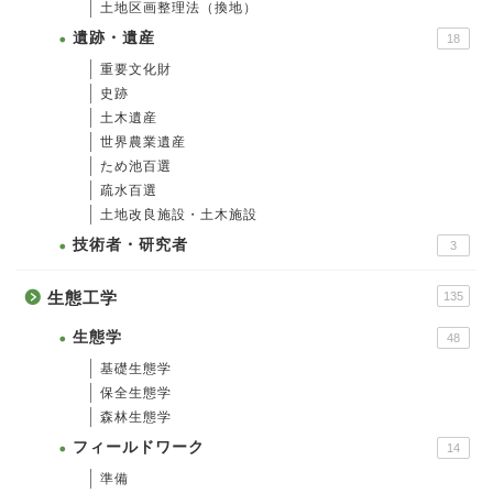
土地区画整理法（換地）
遺跡・遺産
18
重要文化財
史跡
土木遺産
世界農業遺産
ため池百選
疏水百選
土地改良施設・土木施設
技術者・研究者
3
生態工学
135
生態学
48
基礎生態学
保全生態学
森林生態学
フィールドワーク
14
準備