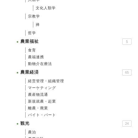
文化人類学
宗教学
禅
哲学
農業福祉
5
食育
農福連携
動物介在療法
農業経済
65
経営管理・組織管理
マーケティング
農産物流通
新規就農・起業
離農・廃業
バイト・パート
観光
24
農泊