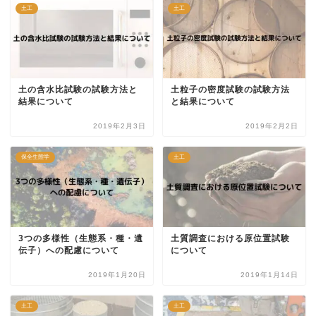
土工
土工
土の含水比試験の試験方法と
土粒子の密度試験の試験方法
結果について
と結果について
2019年2月3日
2019年2月2日
保全生態学
土工
3つの多様性（生態系・種・遺
土質調査における原位置試験
伝子）への配慮について
について
2019年1月20日
2019年1月14日
土工
土工