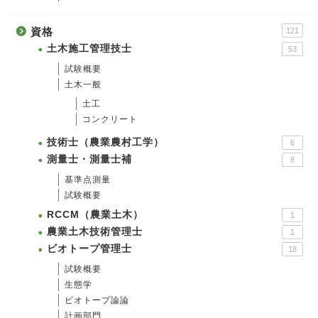
資格
121
土木施工管理技士
53
試験概要
土木一般
土工
コンクリート
技術士（農業農村工学）
6
測量士・測量士補
8
基準点測量
試験概要
RCCM（農業土木）
1
農業土木技術管理士
1
ビオトープ管理士
18
試験概要
生態学
ビオトープ論論
計画部門