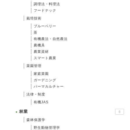
調理法・料理法
フードテック
栽培技術
ブルーベリー
茶
有機農法・自然農法
農機具
農業資材
スマート農業
菜園管理
家庭菜園
ガーデニング
パーマカルチャー
法律・制度
有機JAS
林業
6
森林保護学
野生動物管理学