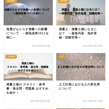
試験概要
試験概要
地震がもたらす測量への影響
測量士・測量士補になるに
について ～測地成果2011を
は？ ～資格内容・免許登
例に～
録・試験対策～
2019年6月2日
2019年5月28日
試験概要
土工
測量士補の テキスト・参考
土工計画における土の変化率
書・過去問・問題集 おすすめ
について
を紹介！
2019年5月22日
2019年4月13日