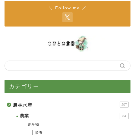
＼ Follow me ／
カテゴリー
農林水産
207
農業
84
農産物
栄養