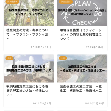
森林生態学
保全生態学
植生調査の方法・考察につい
環境保全措置（ミティゲーシ
て ～ブラウン・ブランケ法
ョン）の内容と順応的管理に
～
ついて
2019年8月12日
2019年8月4日
土工
土工
軟弱地盤対策工法における表
法面保護工の施工方法 ～植
層処理工法の方法・特徴につ
生工・構造物工・法面排水工
いて
～
2019年8月1日
2019年7月28日