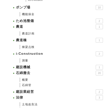
ポンプ場
10
機能保全
ため池整備
2
農道
1
農道計画
農道橋
1
棟梁点検
i-Construction
2
測量
建設機械
1
石綿撤去
20
概要
石綿管
建設業経営
2
法律
3
土地改良法