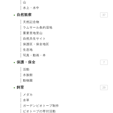
山
水上・水中
自然観察
37
天然記念物
ラムサール条約湿地
重要里地里山
自然共生サイト
保護区・保全地区
生息地
写真・動画・本
保護・保全
7
活動
水族館
動物園
飼育
29
メダカ
水草
ガーデンビオトープ制作
ビオトープの寄付活動