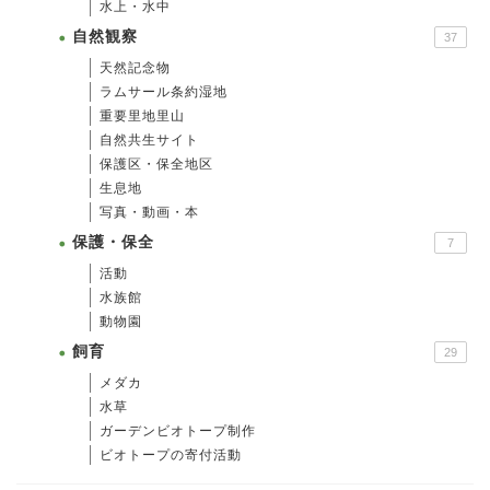
水上・水中
自然観察
37
天然記念物
ラムサール条約湿地
重要里地里山
自然共生サイト
保護区・保全地区
生息地
写真・動画・本
保護・保全
7
活動
水族館
動物園
飼育
29
メダカ
水草
ガーデンビオトープ制作
ビオトープの寄付活動