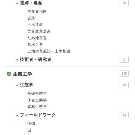
遺跡・遺産
18
重要文化財
史跡
土木遺産
世界農業遺産
ため池百選
疏水百選
土地改良施設・土木施設
技術者・研究者
3
生態工学
135
生態学
48
基礎生態学
保全生態学
森林生態学
フィールドワーク
14
準備
山