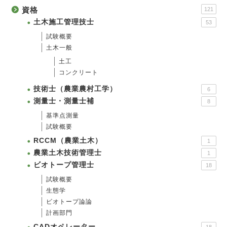
資格
121
土木施工管理技士
53
試験概要
土木一般
土工
コンクリート
技術士（農業農村工学）
6
測量士・測量士補
8
基準点測量
試験概要
RCCM（農業土木）
1
農業土木技術管理士
1
ビオトープ管理士
18
試験概要
生態学
ビオトープ論論
計画部門
CADオペレーター