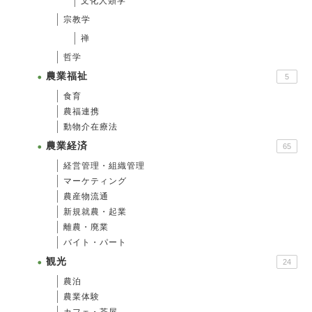
文化人類学
宗教学
禅
哲学
農業福祉
5
食育
農福連携
動物介在療法
農業経済
65
経営管理・組織管理
マーケティング
農産物流通
新規就農・起業
離農・廃業
バイト・パート
観光
24
農泊
農業体験