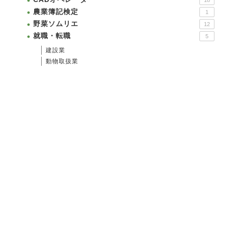
18
農業簿記検定
1
野菜ソムリエ
12
就職・転職
5
建設業
動物取扱業