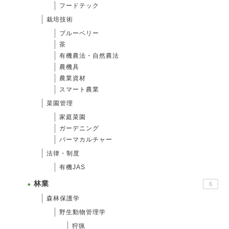
フードテック
栽培技術
ブルーベリー
茶
有機農法・自然農法
農機具
農業資材
スマート農業
菜園管理
家庭菜園
ガーデニング
パーマカルチャー
法律・制度
有機JAS
林業
6
森林保護学
野生動物管理学
狩猟