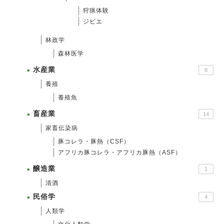
狩猟体験
ジビエ
林政学
森林医学
水産業
8
養殖
養殖魚
畜産業
14
家畜伝染病
豚コレラ・豚熱（CSF）
アフリカ豚コレラ・アフリカ豚熱（ASF）
醸造業
1
清酒
民俗学
4
人類学