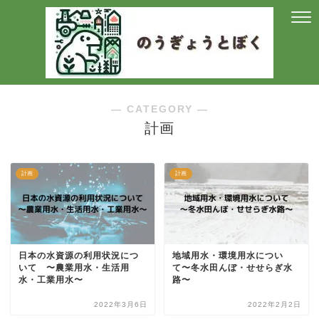
― CATEGORY ―
計画
計画
計画
日本の水資源の利用状況につ
地域用水・環境用水につい
いて 〜農業用水・生活用
て〜冬水田んぼ・せせらぎ水
水・工業用水〜
路〜
2022年3月6日
2022年2月2日