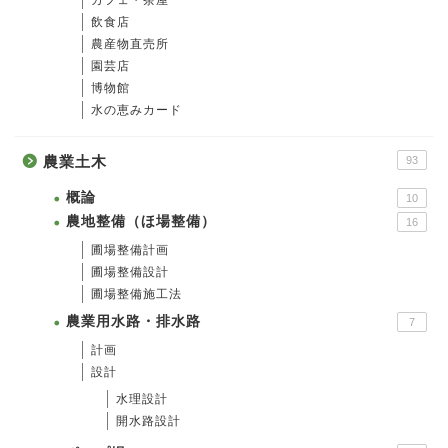
カフェ・茶屋
飲食店
農産物直売所
園芸店
博物館
水の恵みカード
農業土木
93
概論
10
農地整備（ほ場整備）
16
圃場整備計画
圃場整備設計
圃場整備施工法
農業用水路・排水路
7
計画
設計
水理設計
開水路設計