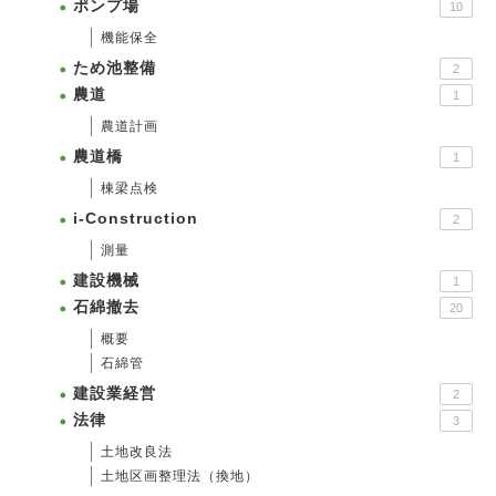
ポンプ場
10
機能保全
ため池整備
2
農道
1
農道計画
農道橋
1
棟梁点検
i-Construction
2
測量
建設機械
1
石綿撤去
20
概要
石綿管
建設業経営
2
法律
3
土地改良法
土地区画整理法（換地）