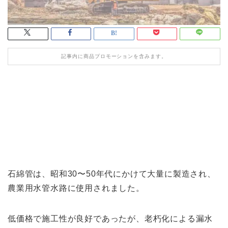
記事内に商品プロモーションを含みます。
石
綿管
は、
昭和30〜50年代にかけ
て大量
に製造され
、
農業用水管水路に使用されました。
低価格で
施工性が良
好であ
ったが、
老朽化に
よる
漏水