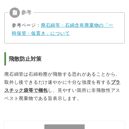
参考ページ：
廃石綿等・石綿含有廃棄物の「一
時保管・仮置き」について
飛散防止対策
廃石綿管
は
石綿粉塵が
飛散する恐れ
があることか
ら、
取外し
後できる
だけ速やかに
十分な強度を有する
プラ
スチック袋等で梱包
し、見やすい箇所に非飛散性アス
ベスト廃棄物である旨
表示します。