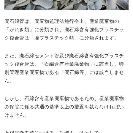
廃石綿管は、廃棄物処理法施行令上、産業廃棄物の
「がれき類」に分類さ
れ、廃石綿含有強化プラスチッ
ク複合管は「廃プラスチック類」
に分類されます。
また、廃石綿セメント管及び廃石綿含有強化プラスチ
ック複合管は
、「石綿含有産業廃棄物」に該当し、特
別管理産業廃棄物である「
廃石綿等」には該当しませ
ん。
しかし、石綿含
有産業廃棄
物である
た
め
、
産
業廃棄
物
の保管
に
係
る共通の基準以上
の
措置を執らなければい
けません。
石綿管撤去時における「処理工」はとして