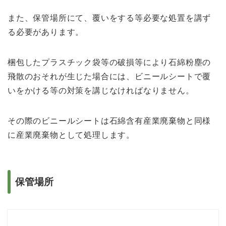
また、保管場所にて、覆いをする等必要な処置を講ず
る必要があります。
梱包した
プラ
スチック
袋等の破
損
等により石綿粉塵
の
飛散のおそれが生
じた
場合に
は、ビニ
ールシートで覆
いをか
ける
等の対
策を講じなければなりません。
その際のビニ
ール
シ
ートは石綿含有
産業
廃棄物と
同様
に産業
廃棄物とし
て
処理します。
保管場所