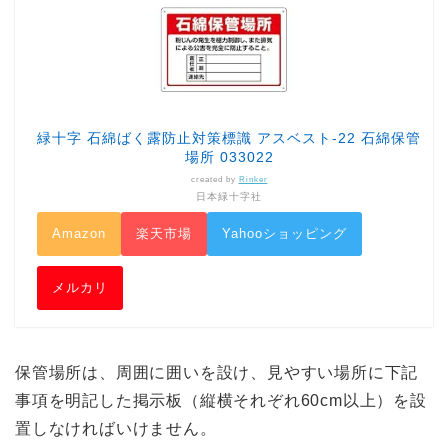
緑十字 石綿ばく露防止対策標識 アスベスト-22 石綿保管
場所 033022
created by
Rinker
日本緑十字社
Amazon
楽天市場
Yahooショッピング
メルカリ
保管場所は、周囲に囲いを設け、見やすい場所に下記
事項を明記し
た掲示板（縦横それぞれ60cm以上）
を設
置しなければいけません。