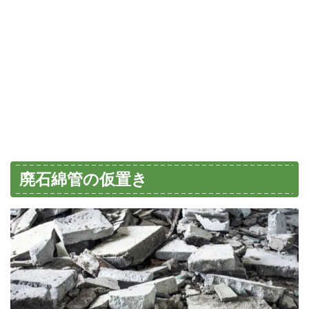
廃石綿管の仮置き