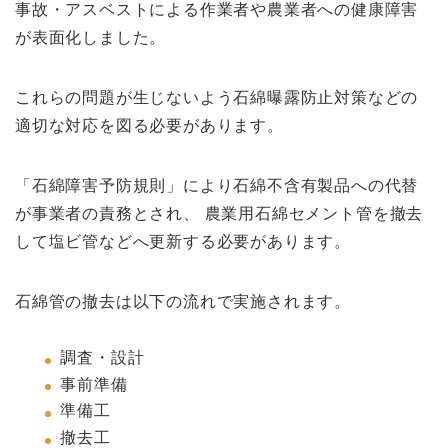
事故・
アスベストによ
る作業者
や農業者
への健
康
障害
が表面化しました。
これらの問題
が生じ
ない
よう石綿曝露防止対策などの
適切な対応を図る必要
があります。
「石綿障害予防規則」
により
石綿不
含有製
品への
代替
が
事
業者
の
責務と
され、
農
業用石
綿セメント管
を撤去
して塩ビ管など
へ
更新する必要があります。
石綿管の撤去は以下の流れで実施されます。
調査・設計
事前準備
準備工
撤去工