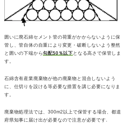
囲いに
廃石綿セ
メン
ト管の荷
重がかから
ない
よう
に保
管し、
管自体の自重により変更・破断しないよう
整然
と囲
い
の下
端から
勾
配50％以下
となる高さで保管しま
す。
石
綿含
有産業廃棄
物
が他の廃棄物
と混
合しないよう
に、仕切り
を設ける等
必要な措置
を講じ必要になりま
す
。
廃棄物処理法では、300m2以上で保管する場合、都道
府県知事に届け出が必要なの
で注意が必要です.