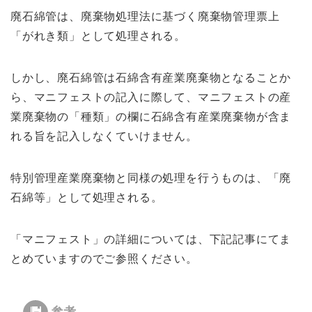
廃
石綿
管は、
廃
棄物処理法に基づく廃棄物管理票上
「
が
れ
き類」として処理される。
しかし、廃
石綿管
は石綿含有産業
廃棄物となるこ
とか
ら
、マ
ニフェストの
記入
に際
し
て、マニフェ
ストの産
業廃
棄物の「
種類」
の欄に石綿含
有産業廃
棄物
が
含
ま
れ
る
旨
を
記
入しなくていけません。
特別管
理産業廃
棄物
と同様の処
理を行う
ものは、「廃
石
綿等」として
処理され
る。
「マニフェスト」の詳細については、下記記事にてま
とめていますのでご参照ください。