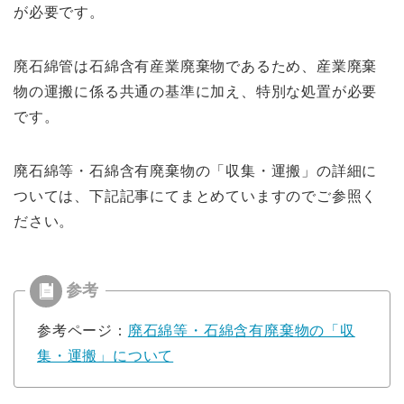
が必要です。
廃
石綿
管は石綿
含
有産業廃棄物
であ
る
ため、
産業廃棄
物の運搬に
係
る共通の基
準に加
え、特別な処置が必要
です。
廃石綿等・石綿含有廃棄物の「収集・運搬」の詳細に
ついては、下記記事にてまとめていますのでご参照く
ださい。
参考ページ：
廃石綿等・石綿含有廃棄物の「収
集・運搬」について