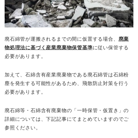
廃石綿管が運搬されるまでの間に仮置
する場
合
、
廃棄
物処理法に基づく産業廃棄物保管基準
に従い保
管する
必要があります。
加えて、
石綿含
有産業廃棄
物である廃石綿管は
石綿粉
塵を発生する可能性があるため、飛散防止対策を行う
必要があります。
廃石綿等・石綿含有廃棄物の「一時保管・仮置き」の
詳細については、下記記事にてまとめていますのでご
参照ください。