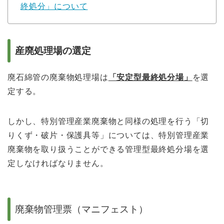
終処分」について
産廃処理場の選定
廃
石綿管
の廃
棄物処理場は
「安定型最
終処分場」
を選
定
する。
しかし、特別管理産業廃棄物と同様の処理を行う「切
りくず・破
片・
保護具等」
につ
い
ては
、特別管理産業
廃棄物を
取り扱うこ
とがで
き
る
管理型最終処分場を選
定しなければなりません。
廃棄物管理票（マニフェスト）