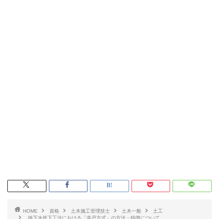
HOME
資格
土木施工管理技士
土木一般
土工
地下水低下工法における「井戸方式」の方法・特徴について