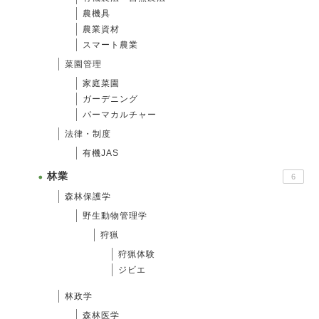
農機具
農業資材
スマート農業
菜園管理
家庭菜園
ガーデニング
パーマカルチャー
法律・制度
有機JAS
林業
6
森林保護学
野生動物管理学
狩猟
狩猟体験
ジビエ
林政学
森林医学