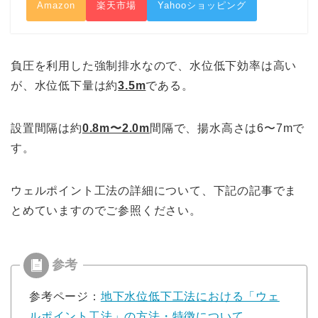
Amazon
楽天市場
Yahooショッピング
負圧を利用した強制排水なので、水位低下効率は高い
が、水位低下量は約
3.5m
である。
設置間隔は約
0.8m〜2.0m
間隔で、揚水高さは6〜7mで
す。
ウェルポイント工法の詳細について、下記の記事でま
とめていますのでご参照ください。
参考ページ：
地下水位低下工法における「ウェ
ルポイント工法」の方法・特徴について