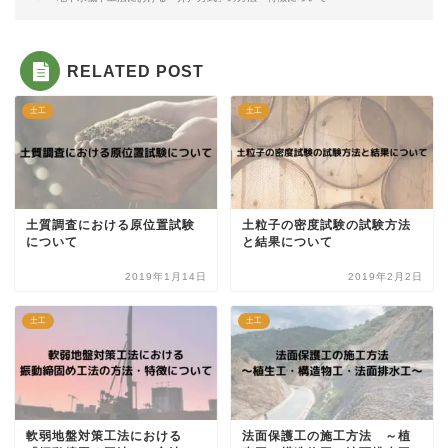
RELATED POST
土工
土工
土質調査における原位置試験
土粒子の密度試験の試験方法
について
と結果について
2019年1月14日
2019年2月2日
土工
土工
軟弱地盤対策工法における
法面保護工の施工方法 ～植