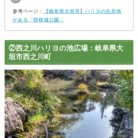
参考ページ：
【岐阜県大垣市】ハリヨの生息地
がある「曽根城公園」
②西之川ハリヨの池広場：岐阜県大
垣市西之川町