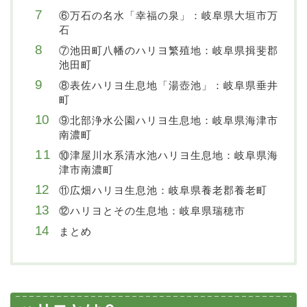
⑥万石の名水「幸福の泉」：岐阜県大垣市万
石
⑦池田町八幡のハリヨ繁殖地：岐阜県揖斐郡
池田町
⑧表佐ハリヨ生息地「湯壺池」：岐阜県垂井
町
⑨北部浄水公園ハリヨ生息地：岐阜県海津市
南濃町
⑩津屋川水系清水池ハリヨ生息地：岐阜県海
津市南濃町
⑪広畑ハリヨ生息池：岐阜県養老郡養老町
⑫ハリヨとその生息地：岐阜県瑞穂市
まとめ