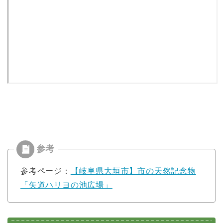
参考ページ：
【岐阜県大垣市】市の天然記念物
「矢道ハリヨの池広場」