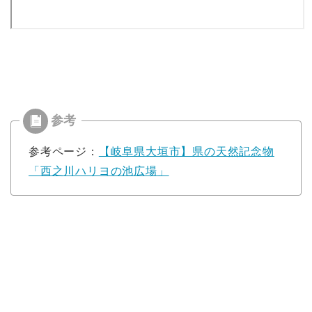
参考ページ：
【岐阜県大垣市】県の天然記念物
「西之川ハリヨの池広場」