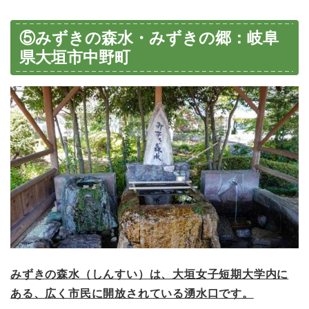
⑤みずきの森水・みずきの郷：岐阜
県大垣市中野町
みずきの森水（しんすい）は、大垣女子短期大学内に
ある、広く市民に開放されている湧水口です。