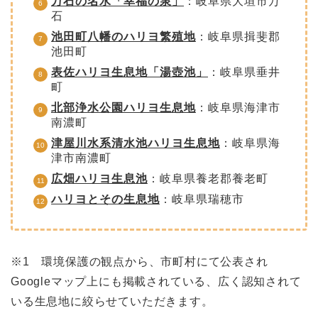
万石の名水「幸福の泉」
：岐阜県大垣市万
石
池田町八幡のハリヨ繁殖地
：岐阜県揖斐郡
池田町
表佐ハリヨ生息地「湯壺池」
：岐阜県垂井
町
北部浄水公園ハリヨ生息地
：岐阜県海津市
南濃町
津屋川水系清水池ハリヨ生息地
：岐阜県海
津市南濃町
広畑ハリヨ生息池
：岐阜県養老郡養老町
ハリヨとその生息地
：岐阜県瑞穂市
※1 環境保護の観点から、市町村にて公表され
Googleマップ上にも掲載されている、広く認知されて
いる生息地に絞らせていただきます。