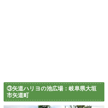
③矢道ハリヨの池広場：岐阜県大垣
市矢道町