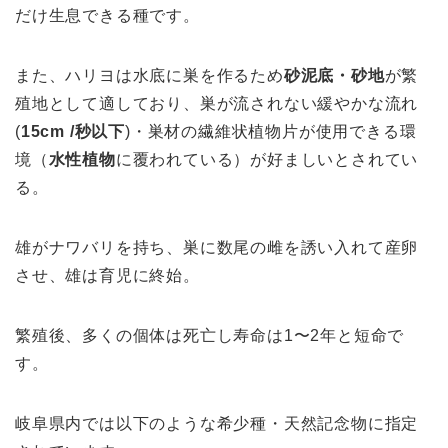
だけ生息できる種です。
また、ハリヨは水底に巣を作るため
砂泥底・砂地
が繁
殖地として適しており、巣が流されない緩やかな流れ
(
15cm /秒以下
)・巣材の繊維状植物片が使用できる環
境（
水性植物
に覆われている）が好ましいとされてい
る。
雄がナワバリを持ち、巣に数尾の雌を誘い入れて産卵
させ、雄は育児に終始。
繁殖後、多くの個体は死亡し寿命は1〜2年と短命で
す。
岐阜県内では以下のような希少種・天然記念物に指定