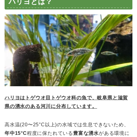
ハリヨとは？
ハリヨはトゲウオ目トゲウオ科の魚で、岐阜県と滋賀
県の湧水のある河川に分布しています。
高水温(20〜25°C以上)の水域では生息できないため、
年中15°C
程度に保たれている
豊富な湧水
がある環境に