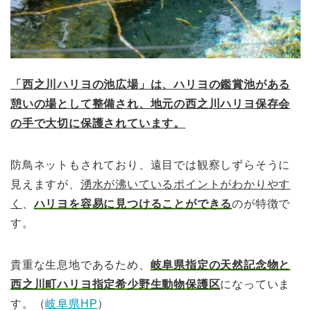
「西之川ハリヨの池広場」は、
ハリヨの鑑賞池がある
憩いの場として整備され、地元の西之川ハリヨ保存会
の手で大切に保護されています。
防鳥ネットもされており、遠目では観察しずらそうに
見えますが、
湧水が沸いているポイントがわかりやす
く
、
ハリヨを容易に見つけることができる
のが特徴で
す。
貴重な生息地であるため、
岐阜県指定の天然記念物と
西之川町ハリヨ
指定希少野生動物保護区
になっていま
す。（
岐阜県HP
）