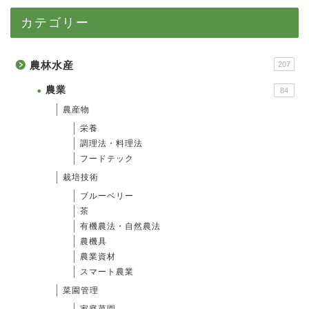
カテゴリー
農林水産
207
農業
84
農産物
栄養
調理法・料理法
フードテック
栽培技術
ブルーベリー
茶
有機農法・自然農法
農機具
農業資材
スマート農業
菜園管理
家庭菜園