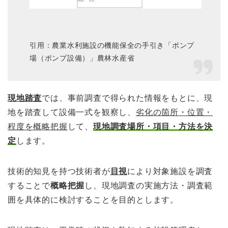
引用：農業水利施設の機能保全の手
引き「ポンプ
場（ポンプ設備）」農林水産省
現地踏査
では、事前調査で得られた情報をもとに、現
地を踏査して設備一式を観察し、
劣化の箇所・位置・
程度を概略把握
して、
現地調査場所・項目・方法を決
定
します。
技術的知見を持つ技術者が
目視
により対象施設を調査
することで
概略把握
し、現地調査の実施方法・調査範
囲を具体的に検討することを目的とします。