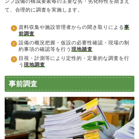
ンプ設備の構成要素毎の主要な劣・劣化特性を踏まえ
て、合理的に調査を実施します。
資料収集や施設管理者からの聞き取りによる
事
前調査
設備の概況把握・仮設の必要性確認・現場の制
約事項の確認等を行う
現地踏査
目視・計測等により定性的・定量的な調査を行
う
現地調査
事前調査