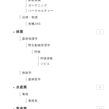
ガーデニング
パーマカルチャー
法律・制度
有機JAS
林業
6
森林保護学
野生動物管理学
狩猟
狩猟体験
ジビエ
林政学
森林医学
水産業
8
養殖
養殖魚
畜産業
14