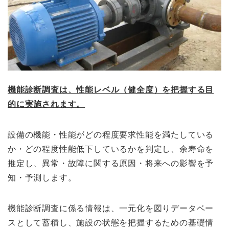
機能診断調査は、性能レベル（健全度）を把握する目
的に実施されます。
設備の機能・性能が
どの程度要求性能を満たしている
か・どの程度性能低下しているかを判定し、
余寿命を
推定し、異常・故障に関する原因・
将来への影響を予
知・予測します。
機能診断調査に係る情報は、一元化を図りデータベー
スとして蓄積し、
施設の状態を把握するための基礎情