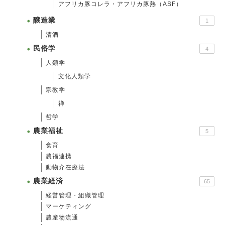
アフリカ豚コレラ・アフリカ豚熱（ASF）
醸造業
1
清酒
民俗学
4
人類学
文化人類学
宗教学
禅
哲学
農業福祉
5
食育
農福連携
動物介在療法
農業経済
65
経営管理・組織管理
マーケティング
農産物流通