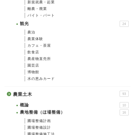
新規就農・起業
離農・廃業
バイト・パート
観光
24
農泊
農業体験
カフェ・茶屋
飲食店
農産物直売所
園芸店
博物館
水の恵みカード
農業土木
93
概論
10
農地整備（ほ場整備）
16
圃場整備計画
圃場整備設計
圃場整備施工法