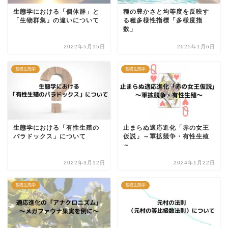
生態学における「個体群」と
種の豊かさと均等度を反映す
「生物群集」の違いについて
る種多様性指標「多様度指
数」
2022年5月15日
2025年1月6日
基礎生態学
基礎生態学
生態学における「有性生殖の
止まらぬ適応進化「赤の女王
パラドックス」について
仮説」～軍拡競争・有性生殖
～
2022年3月12日
2024年1月22日
基礎生態学
基礎生態学