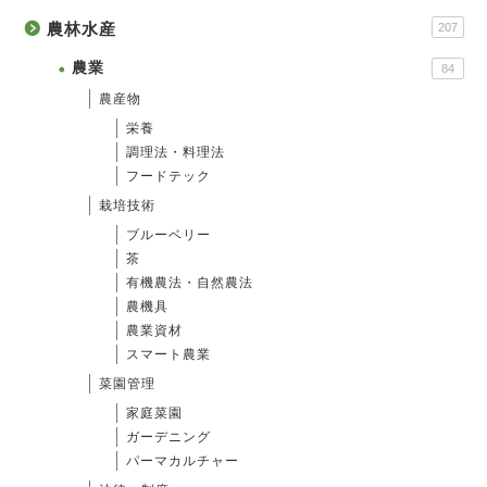
農林水産
207
農業
84
農産物
栄養
調理法・料理法
フードテック
栽培技術
ブルーベリー
茶
有機農法・自然農法
農機具
農業資材
スマート農業
菜園管理
家庭菜園
ガーデニング
パーマカルチャー