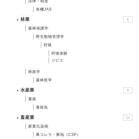
法律・制度
有機JAS
林業
6
森林保護学
野生動物管理学
狩猟
狩猟体験
ジビエ
林政学
森林医学
水産業
8
養殖
養殖魚
畜産業
14
家畜伝染病
豚コレラ・豚熱（CSF）