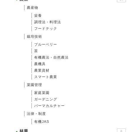
農産物
栄養
調理法・料理法
フードテック
栽培技術
ブルーベリー
茶
有機農法・自然農法
農機具
農業資材
スマート農業
菜園管理
家庭菜園
ガーデニング
パーマカルチャー
法律・制度
有機JAS
林業
6