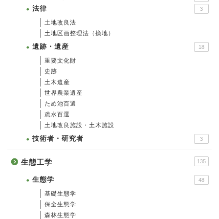
法律
3
土地改良法
土地区画整理法（換地）
遺跡・遺産
18
重要文化財
史跡
土木遺産
世界農業遺産
ため池百選
疏水百選
土地改良施設・土木施設
技術者・研究者
3
生態工学
135
生態学
48
基礎生態学
保全生態学
森林生態学