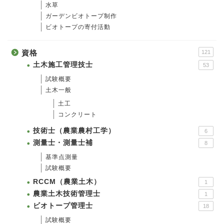
水草
ガーデンビオトープ制作
ビオトープの寄付活動
資格
121
土木施工管理技士
53
試験概要
土木一般
土工
コンクリート
技術士（農業農村工学）
6
測量士・測量士補
8
基準点測量
試験概要
RCCM（農業土木）
1
農業土木技術管理士
1
ビオトープ管理士
18
試験概要