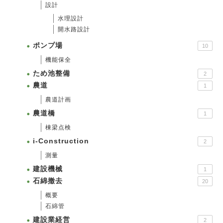
設計
水理設計
開水路設計
ポンプ場
10
機能保全
ため池整備
2
農道
1
農道計画
農道橋
1
棟梁点検
i-Construction
2
測量
建設機械
1
石綿撤去
20
概要
石綿管
建設業経営
2