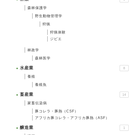
森林保護学
野生動物管理学
狩猟
狩猟体験
ジビエ
林政学
森林医学
水産業
8
養殖
養殖魚
畜産業
14
家畜伝染病
豚コレラ・豚熱（CSF）
アフリカ豚コレラ・アフリカ豚熱（ASF）
醸造業
1