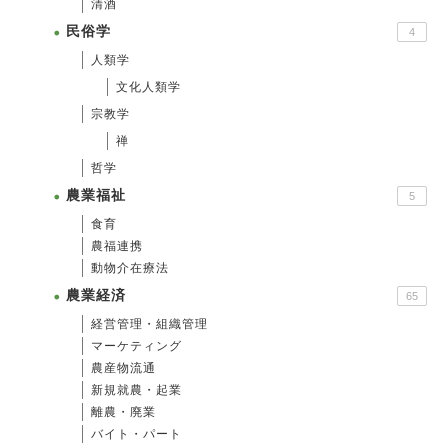
清酒
民俗学
4
人類学
文化人類学
宗教学
禅
哲学
農業福祉
5
食育
農福連携
動物介在療法
農業経済
65
経営管理・組織管理
マーケティング
農産物流通
新規就農・起業
離農・廃業
バイト・パート