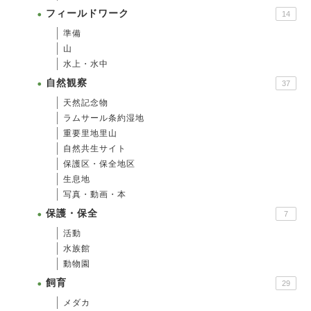
フィールドワーク
14
準備
山
水上・水中
自然観察
37
天然記念物
ラムサール条約湿地
重要里地里山
自然共生サイト
保護区・保全地区
生息地
写真・動画・本
保護・保全
7
活動
水族館
動物園
飼育
29
メダカ