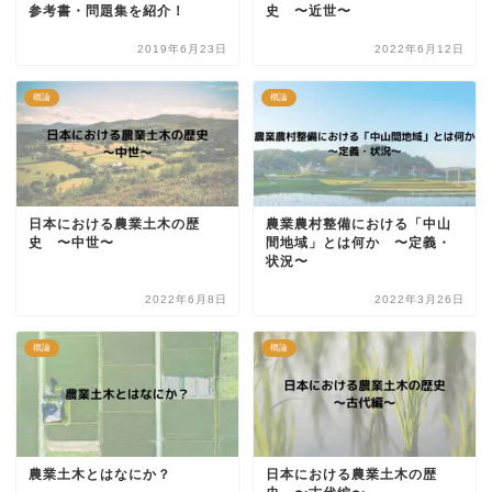
参考書・問題集を紹介！
史 〜近世〜
2019年6月23日
2022年6月12日
概論
概論
日本における農業土木の歴
農業農村整備における「中山
史 〜中世〜
間地域」とは何か 〜定義・
状況〜
2022年6月8日
2022年3月26日
概論
概論
農業土木とはなにか？
日本における農業土木の歴