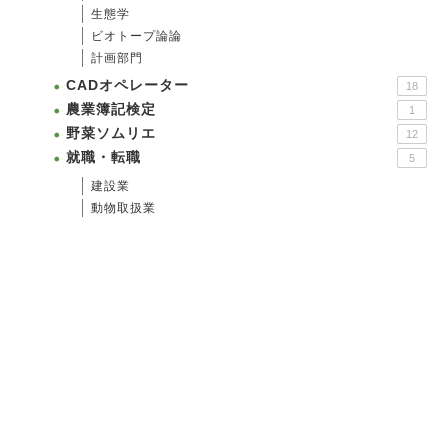
生態学
ビオトープ論論
計画部門
CADオペレーター
18
農業簿記検定
1
野菜ソムリエ
12
就職・転職
5
建設業
動物取扱業