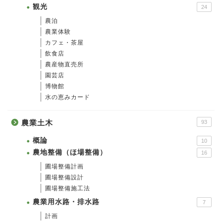
観光
24
農泊
農業体験
カフェ・茶屋
飲食店
農産物直売所
園芸店
博物館
水の恵みカード
農業土木
93
概論
10
農地整備（ほ場整備）
16
圃場整備計画
圃場整備設計
圃場整備施工法
農業用水路・排水路
7
計画