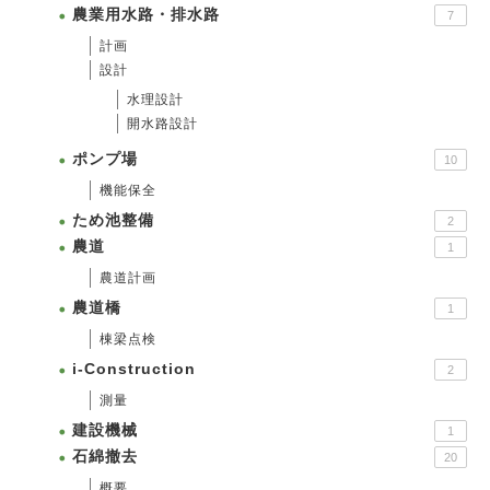
農業用水路・排水路
7
計画
設計
水理設計
開水路設計
ポンプ場
10
機能保全
ため池整備
2
農道
1
農道計画
農道橋
1
棟梁点検
i-Construction
2
測量
建設機械
1
石綿撤去
20
概要