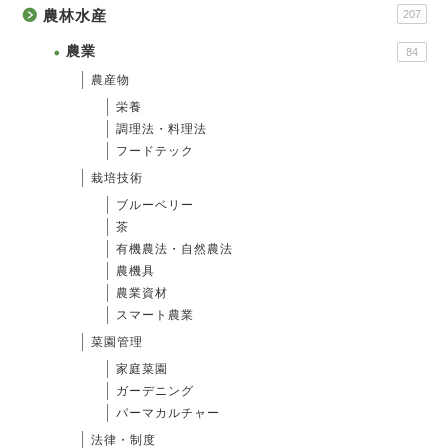
農林水産
207
農業
84
農産物
栄養
調理法・料理法
フードテック
栽培技術
ブルーベリー
茶
有機農法・自然農法
農機具
農業資材
スマート農業
菜園管理
家庭菜園
ガーデニング
パーマカルチャー
法律・制度