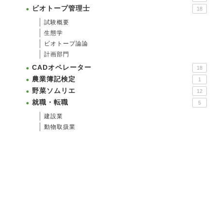
ビオトープ管理士
18
試験概要
生態学
ビオトープ論論
計画部門
CADオペレーター
18
農業簿記検定
1
野菜ソムリエ
12
就職・転職
5
建設業
動物取扱業