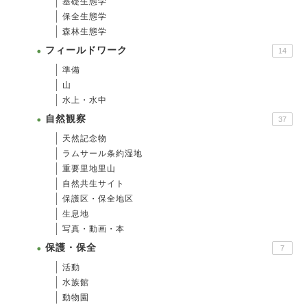
基礎生態学
保全生態学
森林生態学
フィールドワーク
14
準備
山
水上・水中
自然観察
37
天然記念物
ラムサール条約湿地
重要里地里山
自然共生サイト
保護区・保全地区
生息地
写真・動画・本
保護・保全
7
活動
水族館
動物園