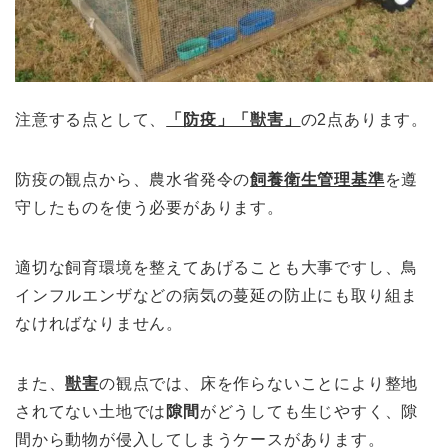
注意する点として、
「防疫」「獣害」
の2点あります。
防疫の観点から、農水省発令の
飼養衛生管理基準
を遵
守したものを使う必要があります。
適切な飼育環境を整えてあげることも大事ですし、鳥
インフルエンザなどの病気の蔓延の防止にも取り組ま
なければなりません。
また、
獣害
の観点では、床を作らないことにより整地
されてない土地では
隙間
がどうしても生じやすく、隙
間から動物が侵入してしまうケースがあります。