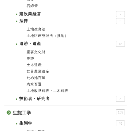
石綿管
建設業経営
2
法律
3
土地改良法
土地区画整理法（換地）
遺跡・遺産
18
重要文化財
史跡
土木遺産
世界農業遺産
ため池百選
疏水百選
土地改良施設・土木施設
技術者・研究者
3
生態工学
135
生態学
48