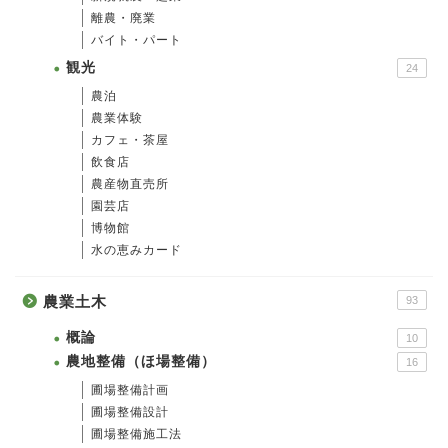
離農・廃業
バイト・パート
観光
24
農泊
農業体験
カフェ・茶屋
飲食店
農産物直売所
園芸店
博物館
水の恵みカード
農業土木
93
概論
10
農地整備（ほ場整備）
16
圃場整備計画
圃場整備設計
圃場整備施工法