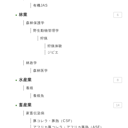
有機JAS
林業
6
森林保護学
野生動物管理学
狩猟
狩猟体験
ジビエ
林政学
森林医学
水産業
8
養殖
養殖魚
畜産業
14
家畜伝染病
豚コレラ・豚熱（CSF）
アフリカ豚コレラ・アフリカ豚熱（ASF）