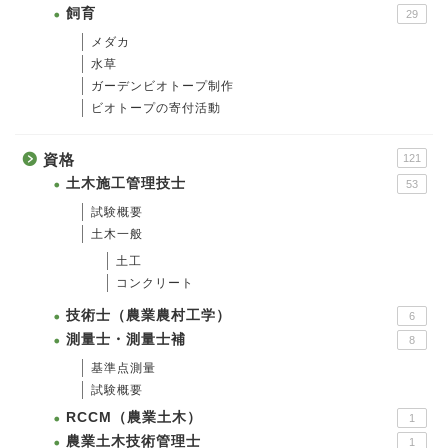
飼育
29
メダカ
水草
ガーデンビオトープ制作
ビオトープの寄付活動
資格
121
土木施工管理技士
53
試験概要
土木一般
土工
コンクリート
技術士（農業農村工学）
6
測量士・測量士補
8
基準点測量
試験概要
RCCM（農業土木）
1
農業土木技術管理士
1