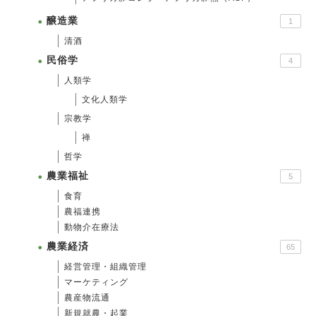
醸造業
1
清酒
民俗学
4
人類学
文化人類学
宗教学
禅
哲学
農業福祉
5
食育
農福連携
動物介在療法
農業経済
65
経営管理・組織管理
マーケティング
農産物流通
新規就農・起業