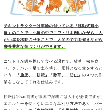
チキントラクターは車輪の付いている「移動式鶏小
屋」のことで、小屋の中でニワトリを飼いながら、人
が小屋を移動させることで、人間の労力を省きながら
栄養豊富な畑づくりができます。
ニワトリが餌を探して食べる課程で、雑草・虫を食
べ、クチバシ・足で土を耕し、肥料となる糞をすると
いう、
「施肥」「耕耘」「
除草」「防虫」
の４つの作
業をこなしてくれる仕組みです。
耕耘は10cm前後が限界で深耕には人手が必要ですが、
エネルギーを使わないエコな草刈り方法であり、パー