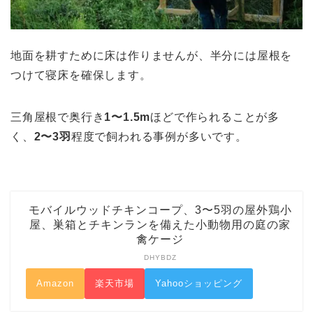
地面を耕すために床は作りませんが、半分には屋根を
つけて寝床を確保します。
三角屋根で奥行き
1〜1.5m
ほどで作られることが多
く、
2〜3羽
程度で飼われる事例が多いです。
モバイルウッドチキンコープ、3〜5羽の屋外鶏小
屋、巣箱とチキンランを備えた小動物用の庭の家
禽ケージ
DHYBDZ
Amazon
楽天市場
Yahooショッピング