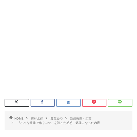
HOME
農林水産
農業経済
新規就農・起業
『小さな農業で稼ぐコツ』を読んだ感想・勉強になった内容