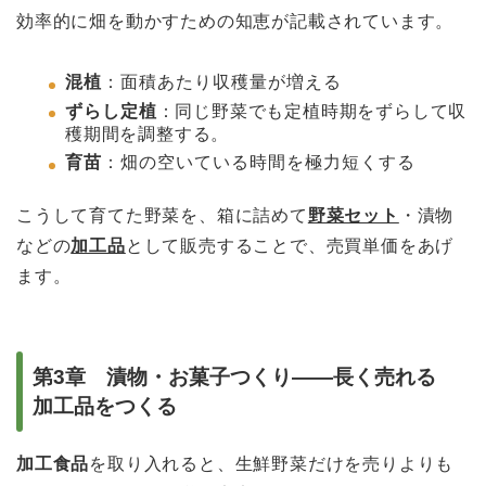
効率的に畑を動かすための知恵が記載されています。
混植
：面積あたり収穫量が増える
ずらし
定植
：
同じ野菜でも定植時期をずらして収
穫期間を調整する。
育苗
：畑の空いている時間を極力短くする
こうして育てた野菜を、箱に詰めて
野菜セット
・漬物
などの
加工品
として販売することで、売買単価をあげ
ます。
第3章 漬物・お菓子つくり――長く売れる
加工品をつくる
加工食品
を取り入れると、生鮮野菜だけを売りよりも