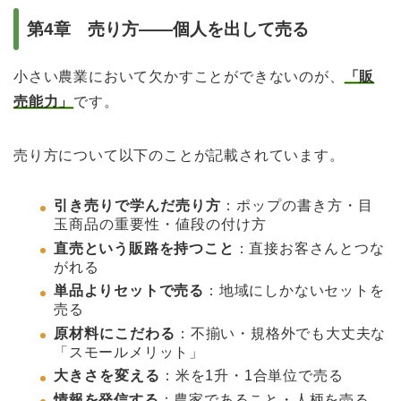
第4章 売り方――個人を出して売る
小さい農業において欠かすことができないのが、
「販
売能力」
です。
売り方について以下のことが記載されています。
引き売りで学んだ売り方
：ポップの書き方・目
玉商品の重要性・値段の付け方
直売という販路を持つこと
：直接お客さんとつな
がれる
単品よりセットで売る
：地域にしかないセットを
売る
原材料にこだわる
：不揃い・規格外でも大丈夫な
「スモールメリット」
大きさを変える
：米を1升・1合単位で売る
情報を発信する
：農家であること・人柄を売る