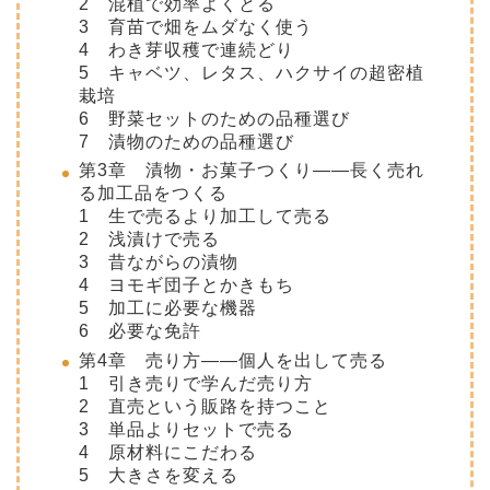
2 混植で効率よくとる
3 育苗で畑をムダなく使う
4 わき芽収穫で連続どり
5 キャベツ、レタス、ハクサイの超密植
栽培
6 野菜セットのための品種選び
7 漬物のための品種選び
第3章 漬物・お菓子つくり――長く売れ
る加工品をつくる
1 生で売るより加工して売る
2 浅漬けで売る
3 昔ながらの漬物
4 ヨモギ団子とかきもち
5 加工に必要な機器
6 必要な免許
第4章 売り方――個人を出して売る
1 引き売りで学んだ売り方
2 直売という販路を持つこと
3 単品よりセットで売る
4 原材料にこだわる
5 大きさを変える