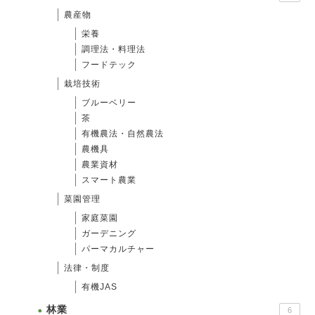
農産物
栄養
調理法・料理法
フードテック
栽培技術
ブルーベリー
茶
有機農法・自然農法
農機具
農業資材
スマート農業
菜園管理
家庭菜園
ガーデニング
パーマカルチャー
法律・制度
有機JAS
林業
6