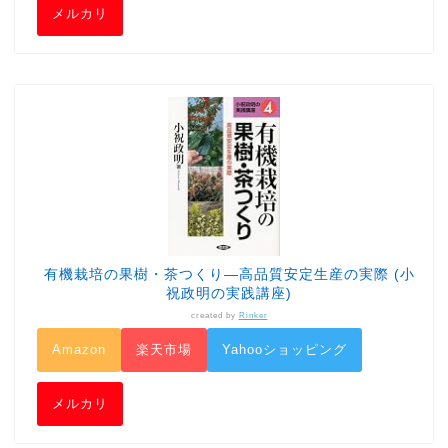
メルカリ
有機栽培の果樹・茶つくり―高品質安定生産の実際 (小
祝政明の実践講座)
created by
Rinker
Amazon
楽天市場
Yahooショッピング
メルカリ