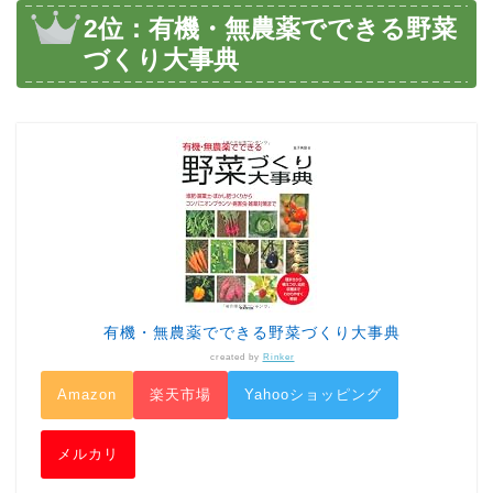
2位：有機・無農薬でできる野菜
づくり大事典
有機・無農薬でできる野菜づくり大事典
created by
Rinker
Amazon
楽天市場
Yahooショッピング
メルカリ