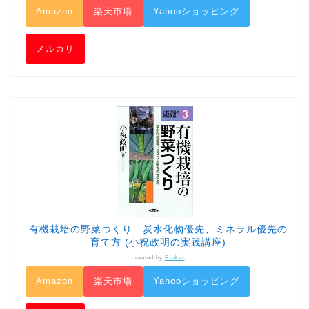
Amazon
楽天市場
Yahooショッピング
メルカリ
有機栽培の野菜つくり―炭水化物優先、ミネラル優先の
育て方 (小祝政明の実践講座)
created by
Rinker
Amazon
楽天市場
Yahooショッピング