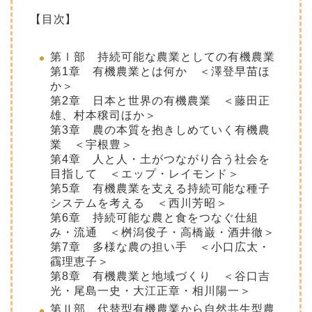
【目次】
第Ⅰ部 持続可能な農業としての有機農業
第1章 有機農業とは何か ＜澤登早苗ほ
か＞
第2章 日本と世界の有機農業 ＜藤田正
雄、村本穣司ほか＞
第3章 農の本質を抱きしめていく有機農
業 ＜宇根豊＞
第4章 人と人・土がつながり合う社会を
目指して ＜エップ・レイモンド＞
第5章 有機農業を支える持続可能な種子
システムを考える ＜西川芳昭＞
第6章 持続可能な農と食をつなぐ仕組
み・流通 ＜桝潟俊子・高橋巌・酒井徹＞
第7章 多様な農の担い手 ＜小口広太・
靍理恵子＞
第8章 有機農業と地域づくり ＜谷口吉
光・尾島一史・大江正章・相川陽一＞
第Ⅱ部 代替型有機農業から自然共生型農