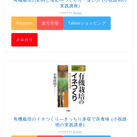
実践講座)
created by
Rinker
Amazon
楽天市場
Yahooショッピング
メルカリ
有機栽培のイネつくり―きっちり多収で良食味 (小祝政
明の実践講座)
created by
Rinker