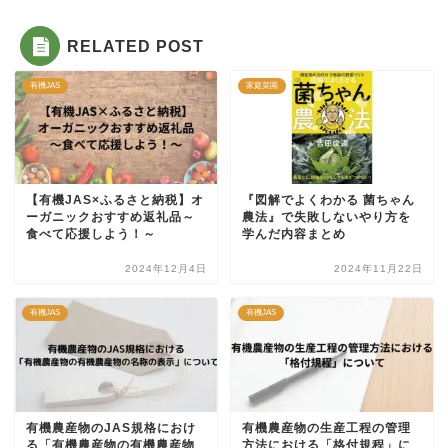
RELATED POST
有機JAS
家庭菜園
【有機JAS×ふるさと納税】オ
『図解でよくわかる 菌ちゃん
ーガニックおすすめ返礼品～
農法』で失敗しないやり方を
食べて応援しよう！～
学んだ内容まとめ
2024年12月4日
2024年11月22日
有機JAS
有機JAS
有機農産物のJAS規格におけ
有機農産物の生産工程の管理
る「有機農産物の有機農産物
方法における「格付規程」に