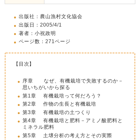
出版社：農山漁村文化協会
出版日：2005/4/1
著者：小祝政明
ページ数：271ページ
【目次】
序章 なぜ、有機栽培で失敗するのか－
思いちがいから探る
第1章 有機栽培って何だろう？
第2章 作物の生長と有機栽培
第3章 有機栽培の土つくり
第4章 有機栽培と肥料－アミノ酸肥料と
ミネラル肥料
第5章 土壌分析の考え方とその実際