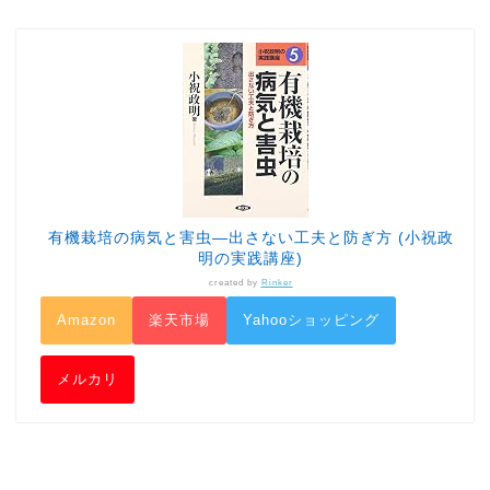
有機栽培の病気と害虫―出さない工夫と防ぎ方 (小祝政
明の実践講座)
created by
Rinker
Amazon
楽天市場
Yahooショッピング
メルカリ