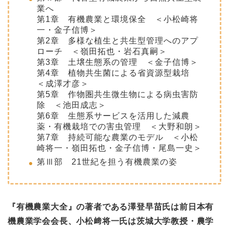
業へ
第1章 有機農業と環境保全 ＜小松崎将
一・金子信博＞
第2章 多様な植生と共生型管理へのアプ
ローチ ＜嶺田拓也・岩石真嗣＞
第3章 土壌生態系の管理 ＜金子信博＞
第4章 植物共生菌による省資源型栽培
＜成澤才彦＞
第5章 作物圏共生微生物による病虫害防
除 ＜池田成志＞
第6章 生態系サービスを活用した減農
薬・有機栽培での害虫管理 ＜大野和朗＞
第7章 持続可能な農業のモデル ＜小松
崎将一・嶺田拓也・金子信博・尾島一史＞
第Ⅲ部 21世紀を担う有機農業の姿
『有機農業大全』の著者である澤登早苗氏は前日本有
機農業学会会長、小松﨑将一氏は茨城大学教授・農学