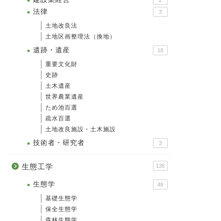
2
法律
3
土地改良法
土地区画整理法（換地）
遺跡・遺産
18
重要文化財
史跡
土木遺産
世界農業遺産
ため池百選
疏水百選
土地改良施設・土木施設
技術者・研究者
3
生態工学
135
生態学
48
基礎生態学
保全生態学
森林生態学