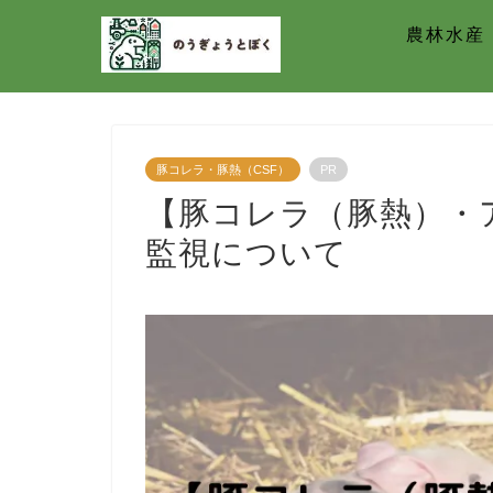
農林水産
豚コレラ・豚熱（CSF）
PR
【豚コレラ（豚熱）・
監視について