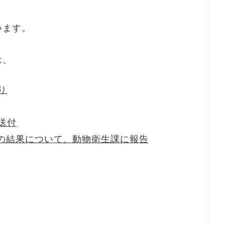
います。
は、
り
送付
の結果について、動物衛生課に報告