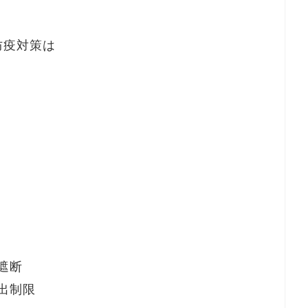
防疫対策は
遮断
出制限