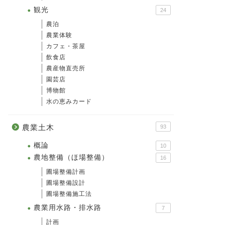
観光
24
農泊
農業体験
カフェ・茶屋
飲食店
農産物直売所
園芸店
博物館
水の恵みカード
農業土木
93
概論
10
農地整備（ほ場整備）
16
圃場整備計画
圃場整備設計
圃場整備施工法
農業用水路・排水路
7
計画