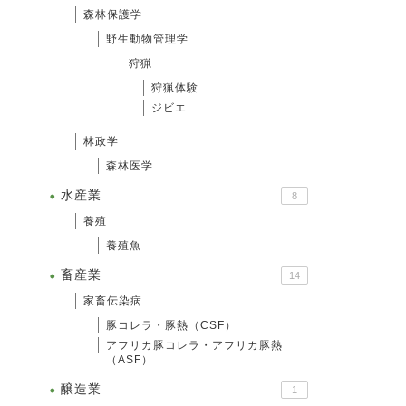
森林保護学
野生動物管理学
狩猟
狩猟体験
ジビエ
林政学
森林医学
水産業
8
養殖
養殖魚
畜産業
14
家畜伝染病
豚コレラ・豚熱（CSF）
アフリカ豚コレラ・アフリカ豚熱
（ASF）
醸造業
1