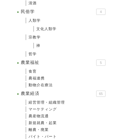
清酒
民俗学
4
人類学
文化人類学
宗教学
禅
哲学
農業福祉
5
食育
農福連携
動物介在療法
農業経済
65
経営管理・組織管理
マーケティング
農産物流通
新規就農・起業
離農・廃業
バイト・パート