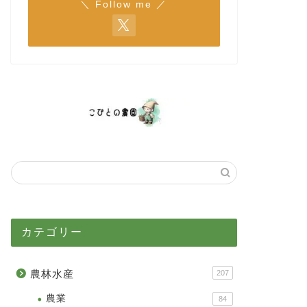
＼ Follow me ／
カテゴリー
農林水産
207
農業
84