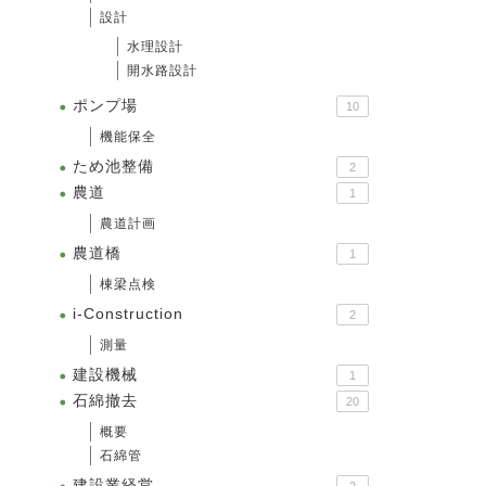
設計
水理設計
開水路設計
ポンプ場
10
機能保全
ため池整備
2
農道
1
農道計画
農道橋
1
棟梁点検
i-Construction
2
測量
建設機械
1
石綿撤去
20
概要
石綿管
建設業経営