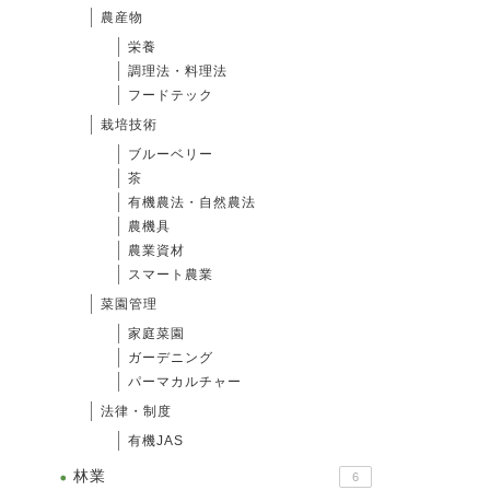
農産物
栄養
調理法・料理法
フードテック
栽培技術
ブルーベリー
茶
有機農法・自然農法
農機具
農業資材
スマート農業
菜園管理
家庭菜園
ガーデニング
パーマカルチャー
法律・制度
有機JAS
林業
6