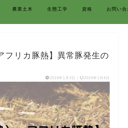
農業土木
生態工学
資格
お問い合
アフリカ豚熱】異常豚発生の
2019年1月3日
/
2024年1月4日