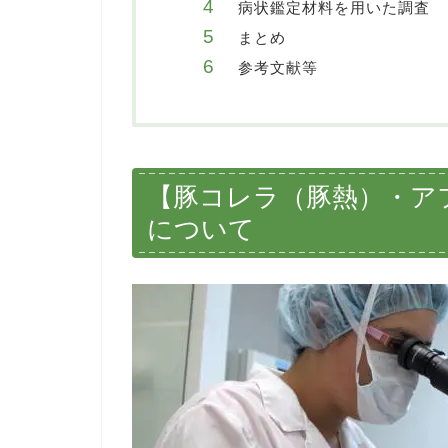
病状鑑定材料を用いた調査
まとめ
参考文献等
【豚コレラ（豚熱）・ア
について